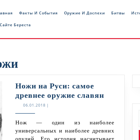
лавная
Факты И События
Оружие И Доспехи
Битвы
Ист
 Сайте Береста
ожи
Ножи на Руси: самое
Ножи
древнее оружие славян
на
06.01.2018
06.01.2018
|
Руси:
самое
Нож — один из наиболее
универсальных и наиболее древних
древнее
орудий. Его история насчитывает