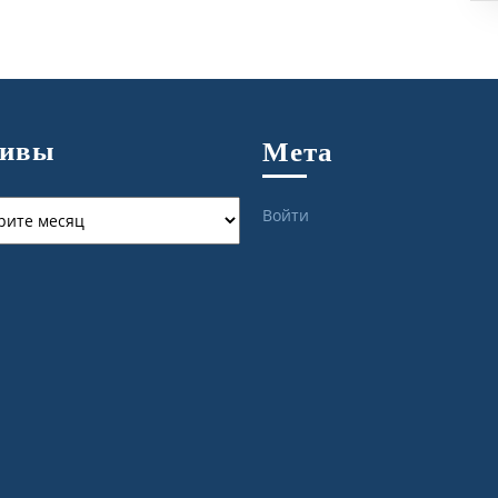
хивы
Мета
ы
Войти