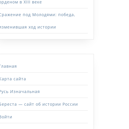
орденом в XIII веке
Сражение под Молодями: победа,
изменившая ход истории
Главная
Карта сайта
Русь Изначальная
Береста — сайт об истории России
Войти