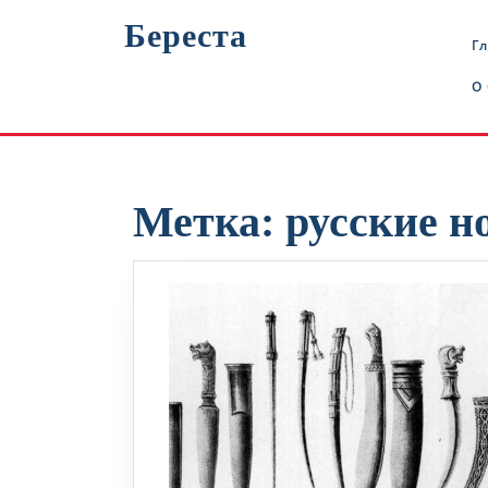
Перейти
Береста
к
Г
содержимому
О
Метка:
русские н