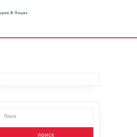
ория В Лицах
Найти: