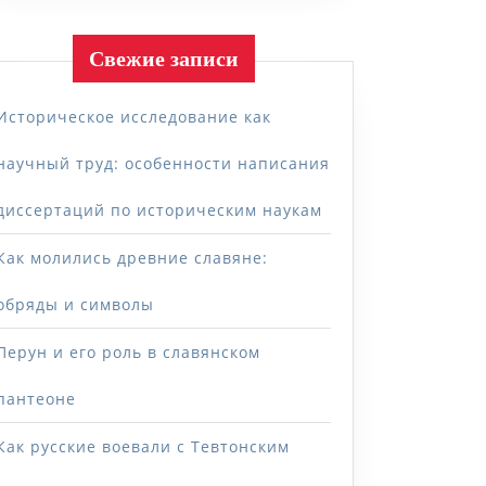
Свежие записи
Историческое исследование как
научный труд: особенности написания
диссертаций по историческим наукам
Как молились древние славяне:
обряды и символы
Перун и его роль в славянском
пантеоне
Как русские воевали с Тевтонским