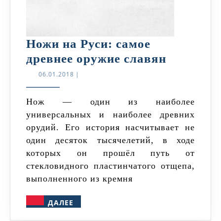
Ножи на Руси: самое
Ножи
древнее оружие славян
на
06.01.2018
06.01.2018
|
Руси:
самое
Нож — один из наиболее
универсальных и наиболее древних
древнее
орудий. Его история насчитывает не
оружие
один десяток тысячелетий, в ходе
славян
которых он прошёл путь от
стекловидного пластинчатого отщепа,
выполненного из кремня
ДАЛЕЕ
ДАЛЕЕ