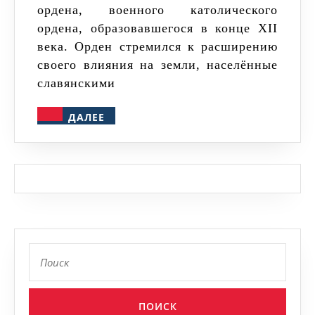
ордена, военного католического
в
ордена, образовавшегося в конце XII
XIII
века. Орден стремился к расширению
веке
своего влияния на земли, населённые
славянскими
ДАЛЕЕ
ДАЛЕЕ
Найти: