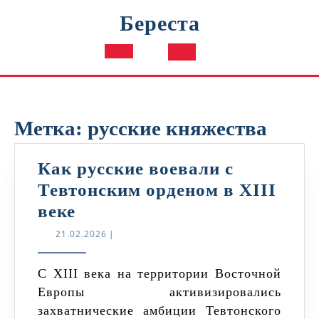
Перейти
Береста
к
содержимому
Кнопка
Открыть
Метка:
русские княжества
Как русские воевали с
Тевтонским орденом в XIII
Как
веке
русские
21.02.2026
21.02.2026
|
воевали
с
С XIII века на территории Восточной
Европы активизировались
Тевтонским
захватнические амбиции Тевтонского
орденом