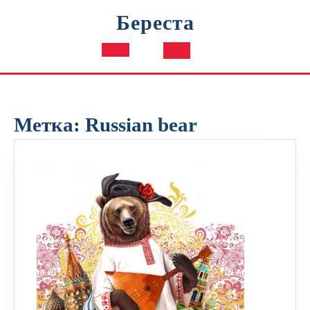
Перейти
Береста
к
содержимому
Кнопка
Открыть
Метка:
Russian bear