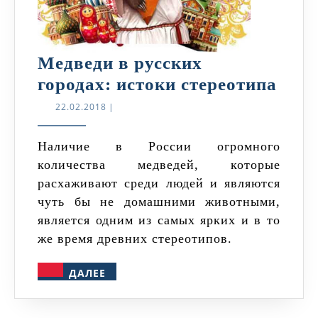
Медведи в русских
Мед
городах: истоки стереотипа
в
22.02.2018
22.02.2018
|
русс
горо
Наличие в России огромного
количества медведей, которые
исто
расхаживают среди людей и являются
стер
чуть бы не домашними животными,
является одним из самых ярких и в то
же время древних стереотипов.
ДАЛЕЕ
ДАЛЕЕ