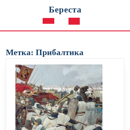
Перейти
Береста
к
содержимому
Кнопка
Открыть
Метка:
Прибалтика