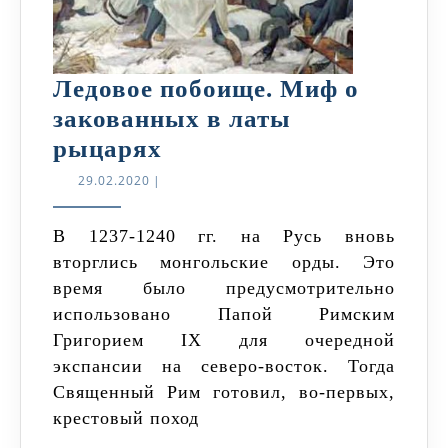
Ледовое побоище. Миф о
закованных в латы
Ледовое
рыцарях
побоище.
29.02.2020
29.02.2020
|
Миф
о
В 1237-1240 гг. на Русь вновь
вторглись монгольские орды. Это
закованных
время было предусмотрительно
в
использовано Папой Римским
латы
Григорием IX для очередной
рыцарях
экспансии на северо-восток. Тогда
Священный Рим готовил, во-первых,
крестовый поход