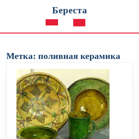
Перейти
Береста
к
содержимому
Кнопка
Открыть
Метка:
поливная керамика