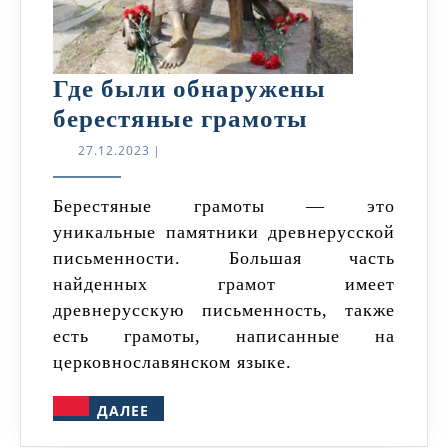
Где были обнаружены
Где
берестяные грамоты
были
27.12.2023
27.12.2023
|
обнаружен
берестяные
Берестяные грамоты — это
уникальные памятники древнерусской
грамоты
письменности. Большая часть
найденных грамот имеет
древнерусскую письменность, также
есть грамоты, написанные на
церковнославянском языке.
ДАЛЕЕ
ДАЛЕЕ