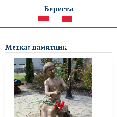
Перейти
Береста
к
содержимому
Кнопка
Открыть
Метка:
памятник