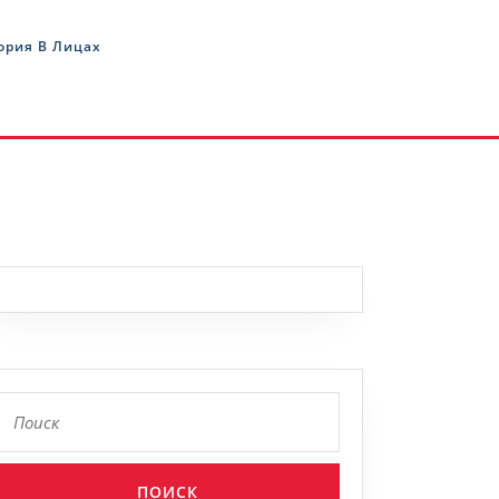
ория В Лицах
Найти: