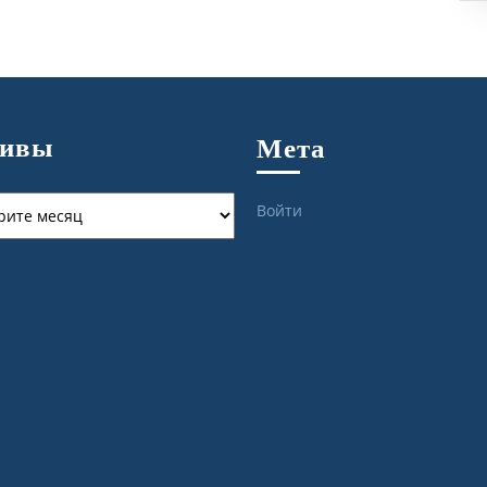
хивы
Мета
ы
Войти