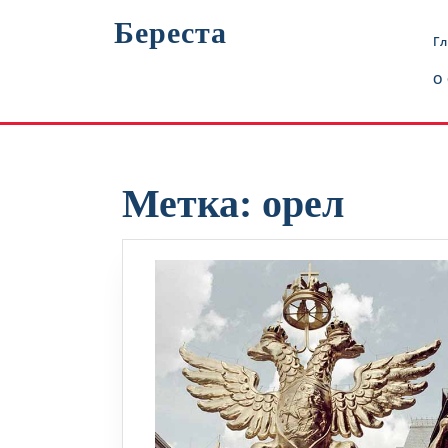
Перейти
Береста
к
Г
содержимому
О
Метка:
орел