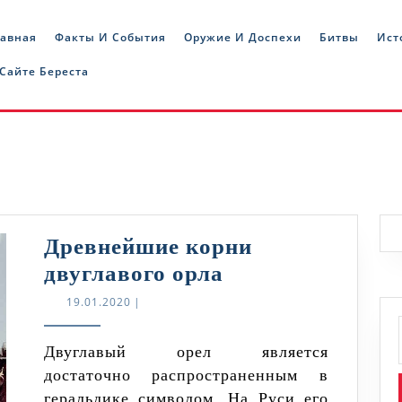
лавная
Факты И События
Оружие И Доспехи
Битвы
Ист
 Сайте Береста
Древнейшие корни
Древнейшие
двуглавого орла
корни
19.01.2020
19.01.2020
|
двуглавого
орла
Двуглавый орел является
достаточно распространенным в
геральдике символом. На Руси его