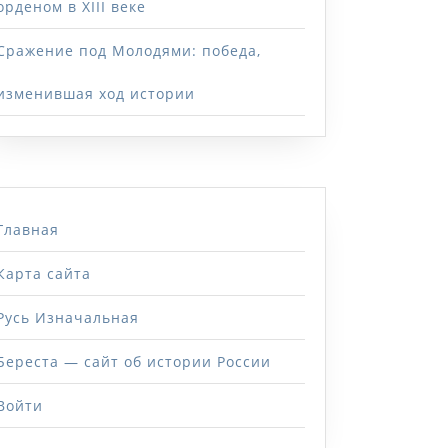
орденом в XIII веке
Сражение под Молодями: победа,
изменившая ход истории
Главная
Карта сайта
Русь Изначальная
Береста — сайт об истории России
Войти