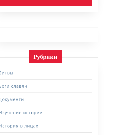
Рубрики
Битвы
Боги славян
Документы
Изучение истории
История в лицах