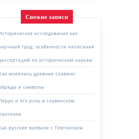
Свежие записи
Историческое исследование как
научный труд: особенности написания
диссертаций по историческим наукам
Как молились древние славяне:
обряды и символы
Перун и его роль в славянском
пантеоне
Как русские воевали с Тевтонским