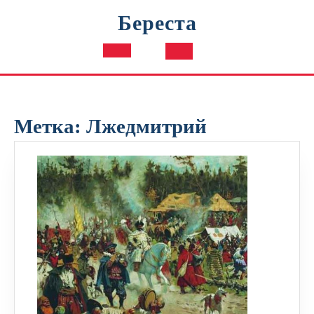
Перейти
Береста
к
содержимому
Кнопка
Открыть
Метка:
Лжедмитрий