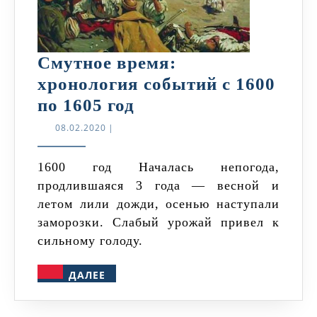
Смутное время:
хронология событий с 1600
Смутное
по 1605 год
время:
08.02.2020
08.02.2020
|
хронология
событий
1600 год Началась непогода,
продлившаяся 3 года — весной и
с
летом лили дожди, осенью наступали
1600
заморозки. Слабый урожай привел к
по
сильному голоду.
1605
ДАЛЕЕ
год
ДАЛЕЕ