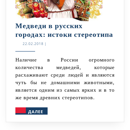
Медведи в русских
Мед
городах: истоки стереотипа
в
22.02.2018
22.02.2018
|
русс
горо
Наличие в России огромного
количества медведей, которые
исто
расхаживают среди людей и являются
стер
чуть бы не домашними животными,
является одним из самых ярких и в то
же время древних стереотипов.
ДАЛЕЕ
ДАЛЕЕ