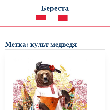
Перейти
Береста
к
содержимому
Кнопка
Открыть
Метка:
культ медведя