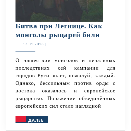
Битва при Легнице. Как
Битва
монголы рыцарей били
при
12.01.2018
12.01.2018
|
Легнице.
Как
О нашествии монголов и печальных
последствиях сей кампании для
монголы
городов Руси знает, пожалуй, каждый.
рыцарей
Однако, бессильным против орды с
били
востока оказалось и европейское
рыцарство. Поражение объединённых
европейских сил стало наглядной
ДАЛЕЕ
ДАЛЕЕ