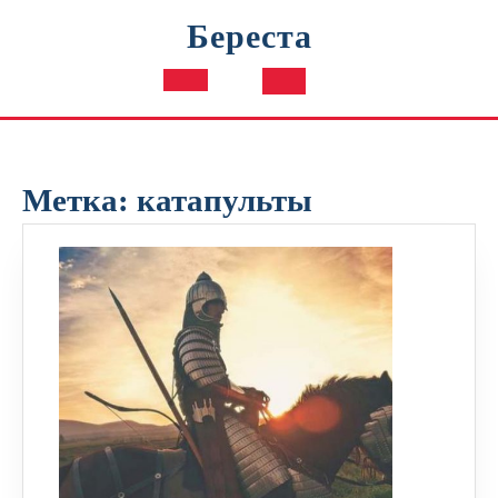
Перейти
Береста
к
содержимому
Кнопка
Открыть
Метка:
катапульты