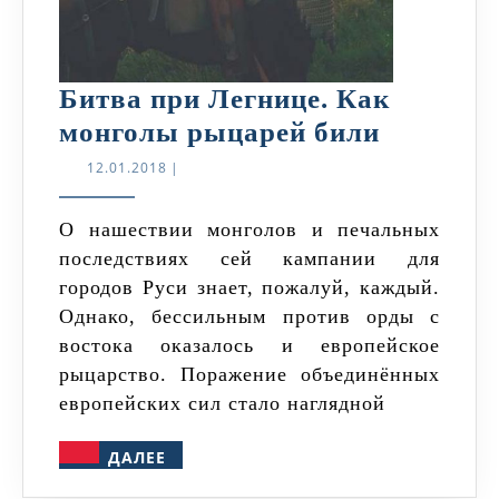
Битва при Легнице. Как
Битва
монголы рыцарей били
при
12.01.2018
12.01.2018
|
Легнице.
Как
О нашествии монголов и печальных
последствиях сей кампании для
монголы
городов Руси знает, пожалуй, каждый.
рыцарей
Однако, бессильным против орды с
били
востока оказалось и европейское
рыцарство. Поражение объединённых
европейских сил стало наглядной
ДАЛЕЕ
ДАЛЕЕ