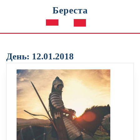
Перейти
Береста
к
содержимому
Кнопка
Открыть
День:
12.01.2018