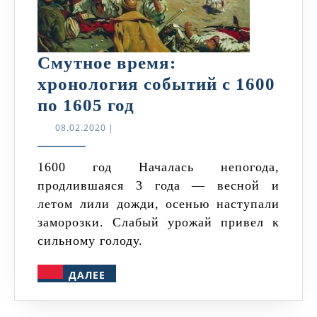
Смутное время:
хронология событий с 1600
Смутное
по 1605 год
время:
08.02.2020
08.02.2020
|
хронология
событий
1600 год Началась непогода,
продлившаяся 3 года — весной и
с
летом лили дожди, осенью наступали
1600
заморозки. Слабый урожай привел к
по
сильному голоду.
1605
ДАЛЕЕ
год
ДАЛЕЕ