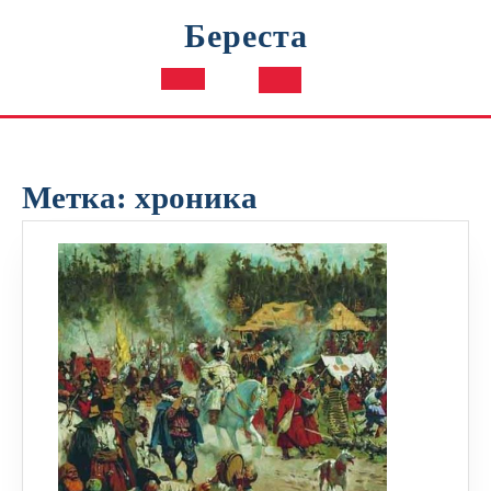
Перейти
Береста
к
содержимому
Кнопка
Открыть
Метка:
хроника