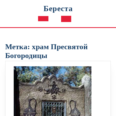
Перейти
Береста
к
содержимому
Кнопка
Открыть
Метка:
храм Пресвятой
Богородицы