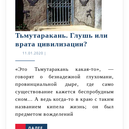
Тьмутаракань. Глушь или
Тьмутарака
врата цивилизации?
Глушь
11.01.2020
11.01.2020
|
или
врата
«Это Тьмутаракань какая-то», —
говорят о безнадежной глухомани,
цивилизаци
провинциальной дыре, где само
существование кажется беспробудным
сном… А ведь когда-то в краю с таким
названием кипела жизнь; он был
предметом вожделений
ДАЛЕЕ
ДАЛЕЕ