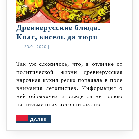
Древнерусские блюда.
Древнерус
Квас, кисель да тюря
блюда.
23.01.2020
23.01.2020
|
Квас,
кисель
Так уж сложилось, что, в отличие от
политической жизни древнерусская
да
народная кухня редко попадала в поле
тюря
внимания летописцев. Информация о
ней обрывочна и зиждется не только
на письменных источниках, но
ДАЛЕЕ
ДАЛЕЕ