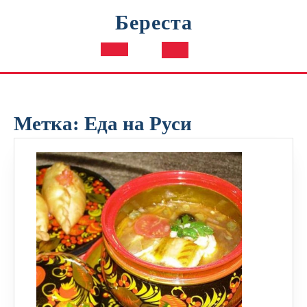
Перейти
Береста
к
содержимому
Кнопка
Открыть
Метка:
Еда на Руси