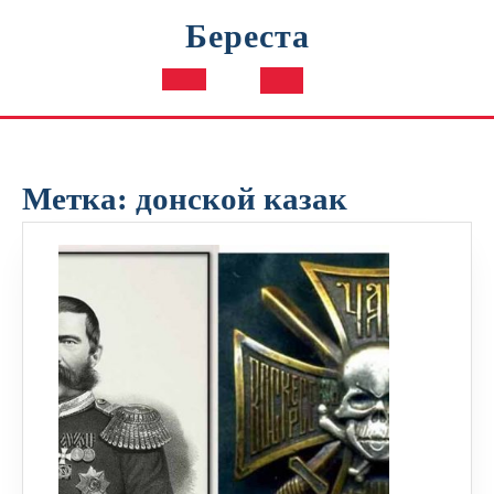
Перейти
Береста
к
содержимому
Кнопка
Открыть
Метка:
донской казак