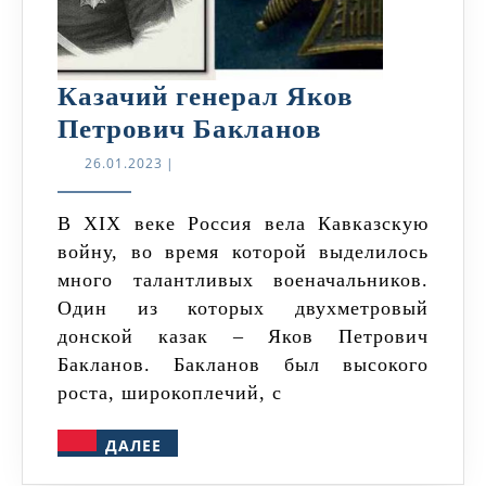
Казачий генерал Яков
Казачий
Петрович Бакланов
генерал
26.01.2023
26.01.2023
|
Яков
Петрович
В XIX веке Россия вела Кавказскую
войну, во время которой выделилось
Бакланов
много талантливых военачальников.
Один из которых двухметровый
донской казак – Яков Петрович
Бакланов. Бакланов был высокого
роста, широкоплечий, с
ДАЛЕЕ
ДАЛЕЕ