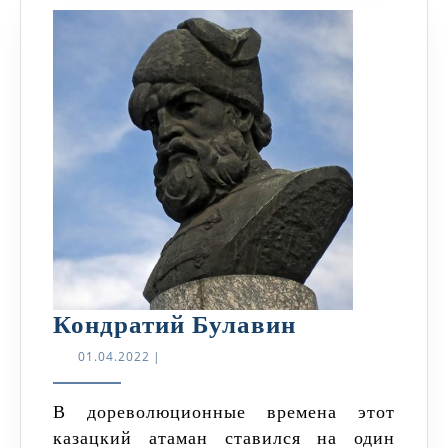
Кондратий
Кондратий Булавин
Булавин
01.04.2022
01.04.2022
|
В дореволюционные времена этот
казацкий атаман ставился на один