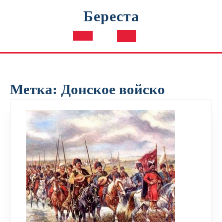
Перейти
Береста
к
содержимому
Кнопка
Открыть
Метка:
Донское войско