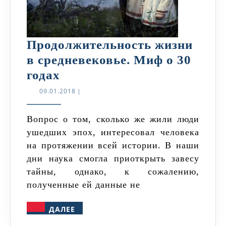
Продолжительность жизни
в средневековье. Миф о 30
Продолжительность
годах
жизни
09.01.2018
09.01.2018
|
в
средневековье.
Вопрос о том, сколько же жили люди
ушедших эпох, интересовал человека
Миф
на протяжении всей истории. В наши
о
дни наука смогла приоткрыть завесу
30
тайны, однако, к сожалению,
годах
полученные ей данные не
ДАЛЕЕ
ДАЛЕЕ