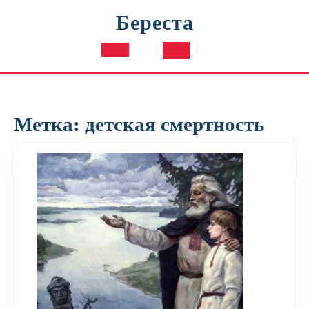
Перейти
Береста
к
содержимому
Кнопка
Открыть
Метка:
детская смертность