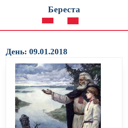
Перейти
Береста
к
содержимому
Кнопка
Открыть
День:
09.01.2018