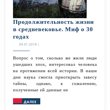
Продолжительность жизни
в средневековье. Миф о 30
Продолжительность
годах
жизни
09.01.2018
09.01.2018
|
в
средневековье.
Вопрос о том, сколько же жили люди
ушедших эпох, интересовал человека
Миф
на протяжении всей истории. В наши
о
дни наука смогла приоткрыть завесу
30
тайны, однако, к сожалению,
годах
полученные ей данные не
ДАЛЕЕ
ДАЛЕЕ