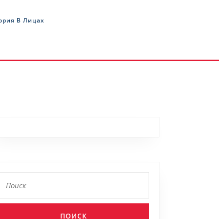
ория В Лицах
Найти: