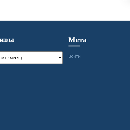
хивы
Мета
ы
Войти