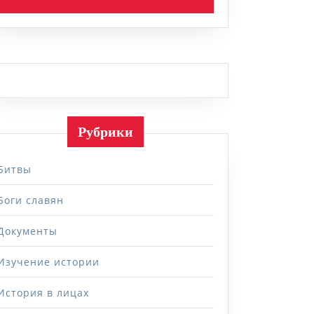
Рубрики
Битвы
Боги славян
Документы
Изучение истории
История в лицах