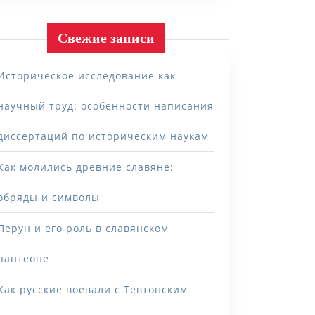
Свежие записи
Историческое исследование как
научный труд: особенности написания
диссертаций по историческим наукам
Как молились древние славяне:
обряды и символы
Перун и его роль в славянском
пантеоне
Как русские воевали с Тевтонским