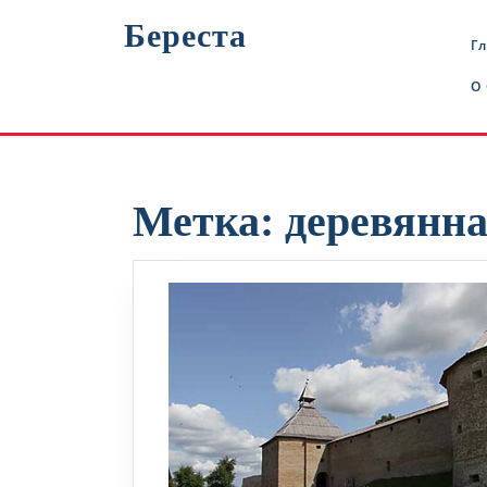
Перейти
Береста
к
Г
содержимому
О
Метка:
деревянна