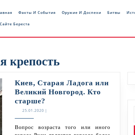
лавная
Факты И События
Оружие И Доспехи
Битвы
Ист
 Сайте Береста
я крепость
Киев, Старая Ладога или
Великий Новгород. Кто
Киев,
старше?
Старая
25.01.2020
25.01.2020
|
Ладога
или
Вопрос возраста того или иного