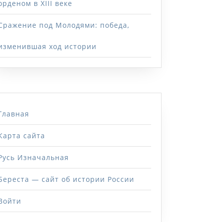
орденом в XIII веке
Сражение под Молодями: победа,
изменившая ход истории
Главная
Карта сайта
Русь Изначальная
Береста — сайт об истории России
Войти