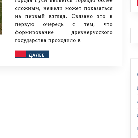
города Руси является гораздо более
Великий
сложным, нежели может показаться
Новгород.
на первый взгляд. Связано это в
Кто
первую очередь с тем, что
старше?
формирование древнерусского
государства проходило в
ДАЛЕЕ
ДАЛЕЕ