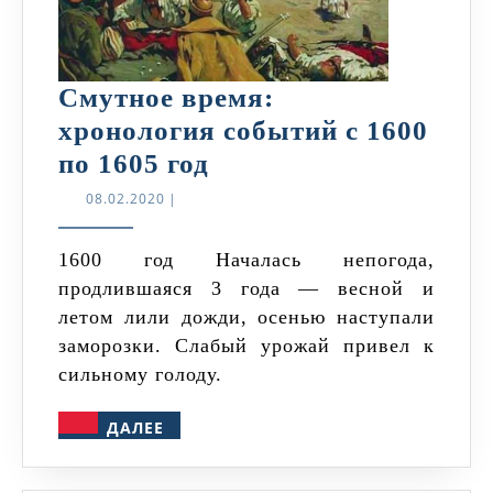
Смутное время:
хронология событий с 1600
Смутное
по 1605 год
время:
08.02.2020
08.02.2020
|
хронология
событий
1600 год Началась непогода,
продлившаяся 3 года — весной и
с
летом лили дожди, осенью наступали
1600
заморозки. Слабый урожай привел к
по
сильному голоду.
1605
ДАЛЕЕ
год
ДАЛЕЕ