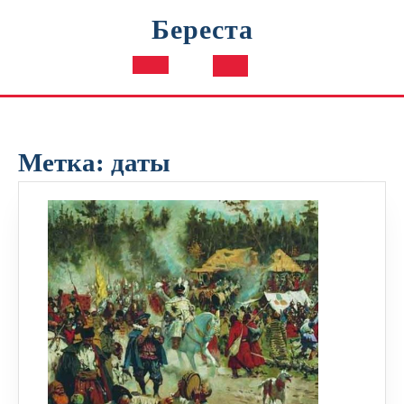
Перейти
Береста
к
содержимому
Кнопка
Открыть
Метка:
даты