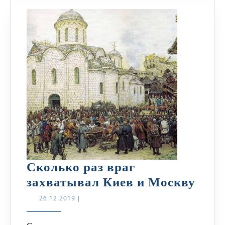
Сколько раз враг
Ско
захватывал Киев и Москву
раз
26.12.2019
26.12.2019
|
враг