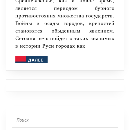
захв
Средневековье, как и новое время,
является периодом бурного
Кие
противостояния множества государств.
и
Войны и осады городов, крепостей
Мос
становятся обыденным явлением.
Сегодня речь пойдет о таких значимых
в истории Руси городах как
ДАЛЕЕ
ДАЛЕЕ
Найти: