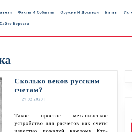
лавная
Факты И События
Оружие И Доспехи
Битвы
Ист
 Сайте Береста
ка
Сколько веков русским
Сколько
счетам?
веков
21.02.2020
21.02.2020
|
русским
счетам?
Такое простое механическое
устройство для расчетов как счеты
известно, пожалуй, каждому. Кто-