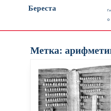
Перейти
Береста
к
Г
содержимому
О
Метка:
арифмети