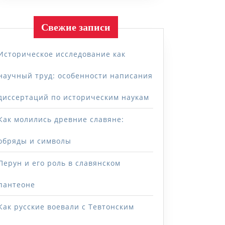
Свежие записи
Историческое исследование как
научный труд: особенности написания
диссертаций по историческим наукам
Как молились древние славяне:
обряды и символы
Перун и его роль в славянском
пантеоне
Как русские воевали с Тевтонским