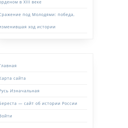
орденом в XIII веке
Сражение под Молодями: победа,
изменившая ход истории
Главная
Карта сайта
Русь Изначальная
Береста — сайт об истории России
Войти