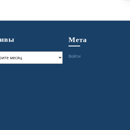
хивы
Мета
ы
Войти