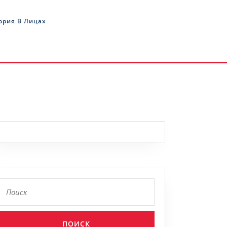
ория В Лицах
Найти: