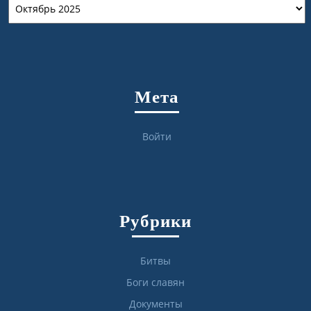
Архивы
Мета
Войти
Рубрики
Битвы
Боги славян
Документы