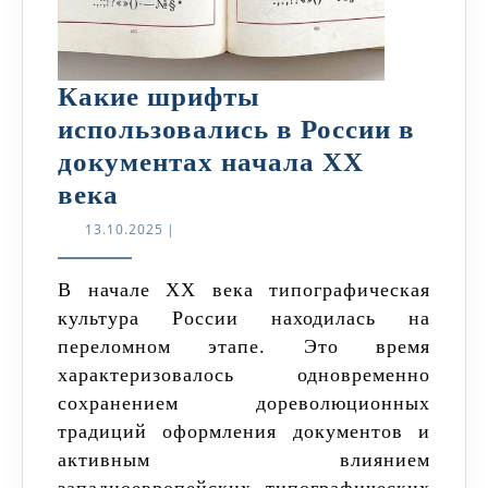
Какие шрифты
использовались в России в
документах начала XX
Какие
века
шрифты
13.10.2025
13.10.2025
|
использовались
в
В начале XX века типографическая
культура России находилась на
России
переломном этапе. Это время
в
характеризовалось одновременно
документах
сохранением дореволюционных
начала
традиций оформления документов и
XX
активным влиянием
века