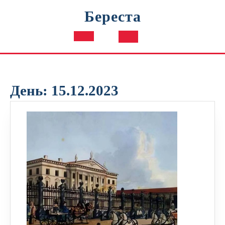
Перейти
Береста
к
содержимому
Кнопка
Открыть
День:
15.12.2023