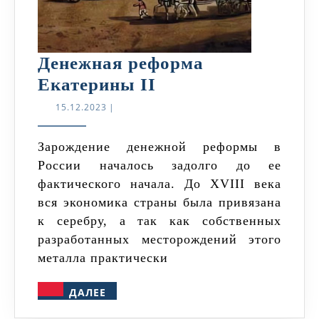
Денежная реформа
Денежная
Екатерины II
реформа
15.12.2023
15.12.2023
|
Екатерины
II
Зарождение денежной реформы в
России началось задолго до ее
фактического начала. До XVIII века
вся экономика страны была привязана
к серебру, а так как собственных
разработанных месторождений этого
металла практически
ДАЛЕЕ
ДАЛЕЕ