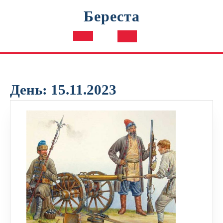
Перейти
Береста
к
содержимому
Кнопка
Открыть
День:
15.11.2023