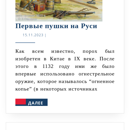
Первые
Первые пушки на Руси
пушки
15.11.2023
15.11.2023
|
на
Руси
Как всем известно, порох был
изобретен в Китае в IX веке. После
этого в 1132 году ими же было
впервые использовано огнестрельное
оружие, которое называлось “огненное
копье” (в некоторых источниках
ДАЛЕЕ
ДАЛЕЕ