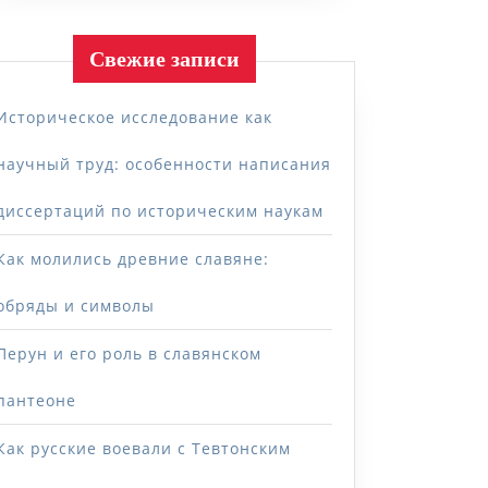
Свежие записи
Историческое исследование как
научный труд: особенности написания
диссертаций по историческим наукам
Как молились древние славяне:
обряды и символы
Перун и его роль в славянском
пантеоне
Как русские воевали с Тевтонским