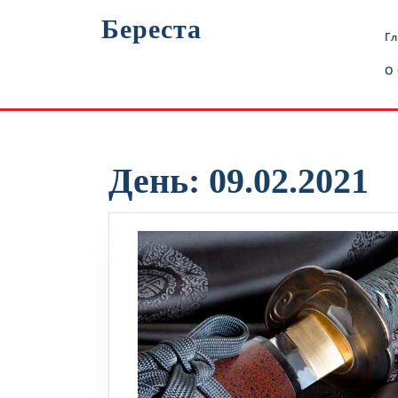
Перейти
Береста
к
Г
содержимому
О
День:
09.02.2021