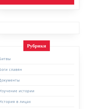
ел
ики?
Рубрики
Битвы
Боги славян
Документы
Изучение истории
История в лицах