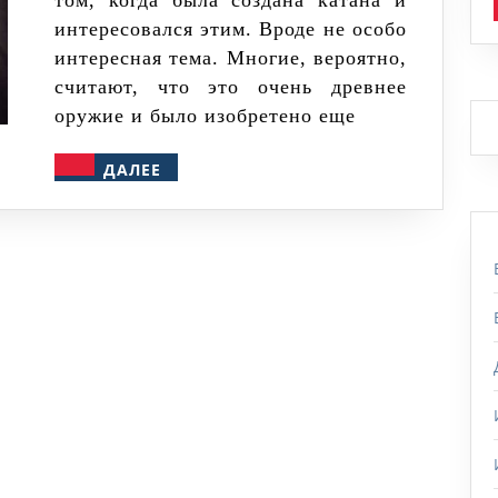
том, когда была создана катана и
русский
интересовался этим. Вроде не особо
огнестр
интересная тема. Многие, вероятно,
–
считают, что это очень древнее
сверстн
оружие и было изобретено еще
ДАЛЕЕ
ДАЛЕЕ