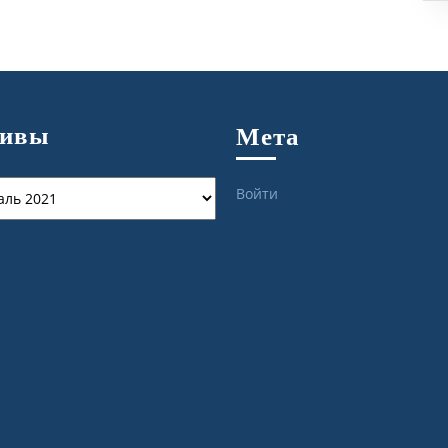
хивы
Мета
ы
Войти