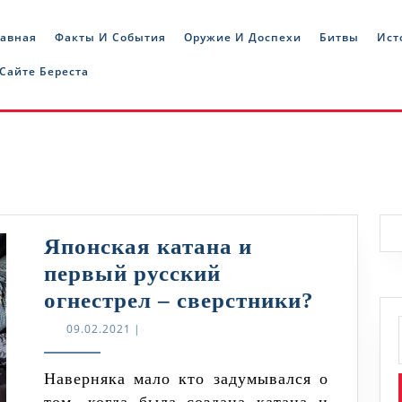
лавная
Факты И События
Оружие И Доспехи
Битвы
Ист
 Сайте Береста
Японская катана и
первый русский
Японск
огнестрел – сверстники?
катана
09.02.2021
09.02.2021
|
и
первый
Наверняка мало кто задумывался о