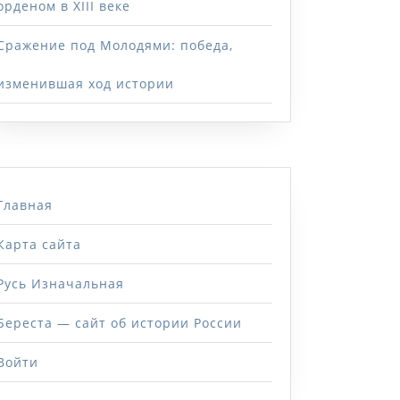
орденом в XIII веке
Сражение под Молодями: победа,
изменившая ход истории
Главная
Карта сайта
Русь Изначальная
Береста — сайт об истории России
Войти