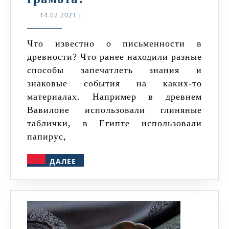
такое
14.02.2021
14.02.2021
|
берестяная
грамота?
Что известно о письменности в
древности? Что ранее находили разные
способы запечатлеть знания и
знаковые события на каких-то
материалах. Например в древнем
Вавилоне использовали глиняные
таблички, в Египте использовали
папирус,
ДАЛЕЕ
ДАЛЕЕ