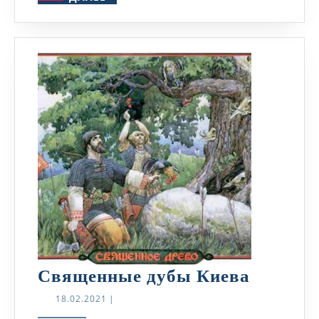
Священ
Священные дубы Киева
дубы
18.02.2021
18.02.2021
|
Киева