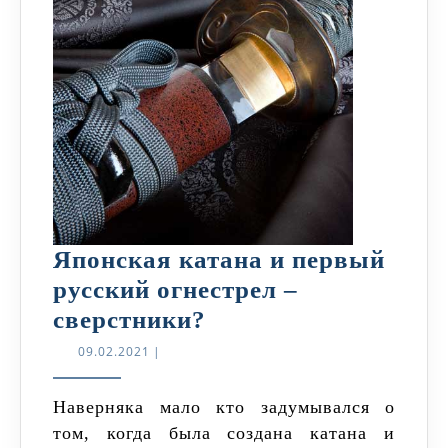
Японская катана и первый
русский огнестрел –
Японская
сверстники?
катана
09.02.2021
09.02.2021
|
и
первый
Наверняка мало кто задумывался о
том, когда была создана катана и
русский