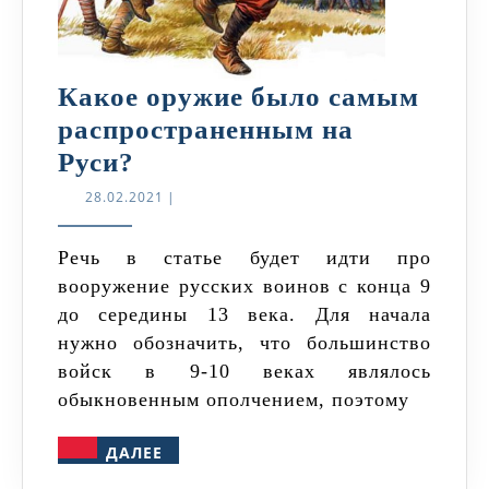
Какое оружие было самым
распространенным на
Какое
Руси?
оружие
28.02.2021
28.02.2021
|
было
самым
Речь в статье будет идти про
вооружение русских воинов с конца 9
распространенным
до середины 13 века. Для начала
на
нужно обозначить, что большинство
Руси?
войск в 9-10 веках являлось
обыкновенным ополчением, поэтому
ДАЛЕЕ
ДАЛЕЕ