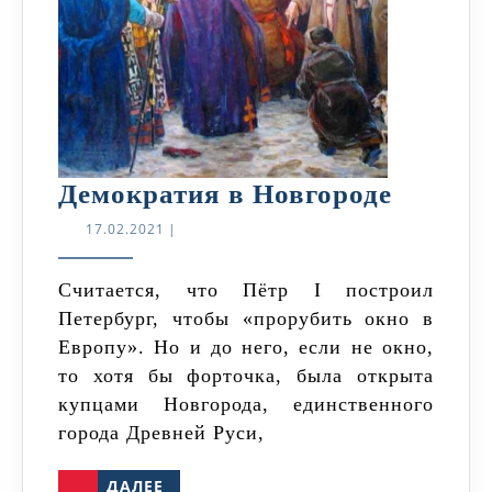
Демокр
Демократия в Новгороде
в
17.02.2021
17.02.2021
|
Новгор
Считается, что Пётр I построил
Петербург, чтобы «прорубить окно в
Европу». Но и до него, если не окно,
то хотя бы форточка, была открыта
купцами Новгорода, единственного
города Древней Руси,
ДАЛЕЕ
ДАЛЕЕ