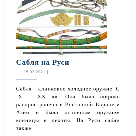
Сабля
Сабля на Руси
на
15.02.2021
15.02.2021
|
Руси
Сабля – клинковое холодное оружие. С
IX – XX вв. Она была широко
распространена в Восточной Европе и
Азии и была основным оружием
конницы и пехоты. На Руси сабли
также