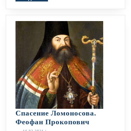
Спасение Ломоносова.
Спасение
Феофан Прокопович
Ломоносова
16.02.2021