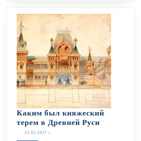
Каким был княжеский
Каким
терем в Древней Руси
был
23.02.2021
23.02.2021
|
княжески