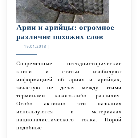
Арии и арийцы: огромное
Арии
различие похожих слов
и
19.01.2018
19.01.2018
|
арийцы:
огромно
Современные псевдоисторические
книги и статьи изобилуют
различие
информацией об ариях и арийцах,
похожих
зачастую не делая между этими
слов
терминами какого-либо различия.
Особо активно эти названия
используются в материалах
националистического толка. Порой
подобные