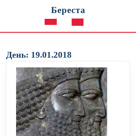
Перейти
Береста
к
содержимому
Кнопка
Открыть
День:
19.01.2018