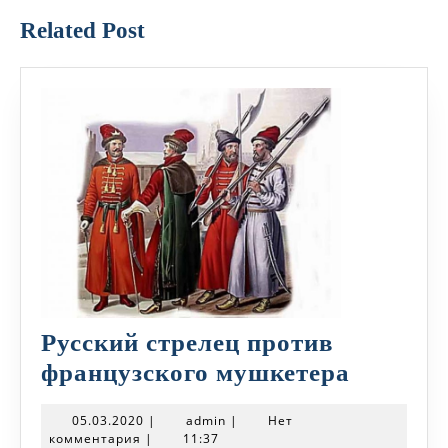
Related Post
Русский стрелец против
Русский
французского мушкетера
стрелец
05.03.2020
admin
05.03.2020
|
admin
|
Нет
против
комментария
|
11:37