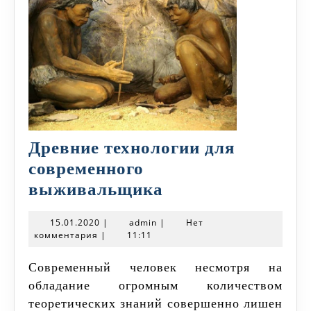
Древние технологии для
современного
Древние
выживальщика
технологии
15.01.2020
admin
15.01.2020
|
admin
|
Нет
для
комментария
|
11:11
современного
Современный человек несмотря на
выживальщика
обладание огромным количеством
теоретических знаний совершенно лишен