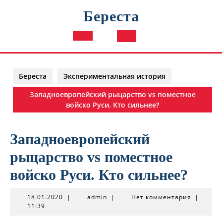
Перейти
Береста
к
содержимому
Кнопка
Открыть
Береста
Экспериментальная история
Западноевропейский рыцарство vs поместное
войско Руси. Кто сильнее?
Западноевропейский
рыцарство vs поместное
войско Руси. Кто сильнее?
18.01.2020
admin
18.01.2020
|
admin
|
Нет комментария
|
11:39