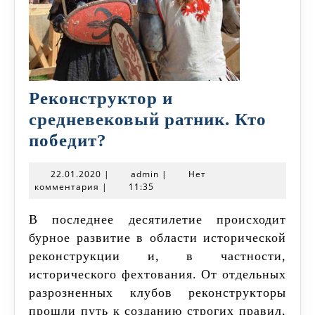
Реконструктор и
средневековый ратник. Кто
Реконструктор
победит?
и
22.01.2020
admin
22.01.2020
|
admin
|
Нет
средневековый
комментария
|
11:35
ратник.
В последнее десятилетие происходит
Кто
бурное развитие в области исторической
победит?
реконструкции и, в частности,
исторического фехтования. От отдельных
разрозненных клубов реконструкторы
прошли путь к созданию строгих правил,