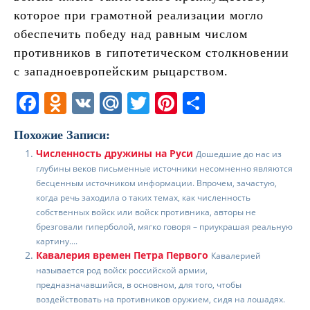
которое при грамотной реализации могло
обеспечить победу над равным числом
противников в гипотетическом столкновении
с западноевропейским рыцарством.
F
O
V
M
T
Pi
О
a
d
K
ai
w
nt
т
Похожие Записи:
c
n
l.
itt
er
п
Численность дружины на Руси
Дошедшие до нас из
e
o
R
er
e
р
глубины веков письменные источники несомненно являются
b
kl
u
st
а
бесценным источником информации. Впрочем, зачастую,
когда речь заходила о таких темах, как численность
o
a
в
собственных войск или войск противника, авторы не
брезговали гиперболой, мягко говоря – приукрашая реальную
o
ss
и
картину....
k
ni
т
Кавалерия времен Петра Первого
Кавалерией
называется род войск российской армии,
ki
ь
предназначавшийся, в основном, для того, чтобы
воздействовать на противников оружием, сидя на лошадях.