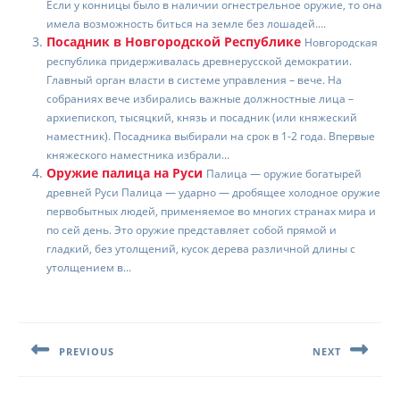
Если у конницы было в наличии огнестрельное оружие, то она
имела возможность биться на земле без лошадей....
Посадник в Новгородской Республике
Новгородская
республика придерживалась древнерусской демократии.
Главный орган власти в системе управления – вече. На
собраниях вече избирались важные должностные лица –
архиепископ, тысяцкий, князь и посадник (или княжеский
наместник). Посадника выбирали на срок в 1-2 года. Впервые
княжеского наместника избрали...
Оружие палица на Руси
Палица — оружие богатырей
древней Руси Палица — ударно — дробящее холодное оружие
первобытных людей, применяемое во многих странах мира и
по сей день. Это оружие представляет собой прямой и
гладкий, без утолщений, кусок дерева различной длины с
утолщением в...
Навигация
по
PREVIOUS
NEXT
записям
Предыдущая
Следующая
запись:
запись: