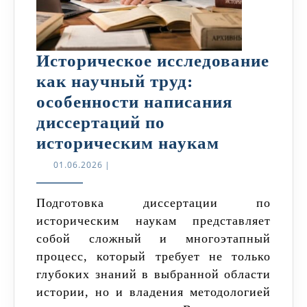
Историческое исследование
как научный труд:
особенности написания
диссертаций по
Историчес
историческим наукам
исследова
01.06.2026
01.06.2026
|
как
научный
Подготовка диссертации по
историческим наукам представляет
труд:
собой сложный и многоэтапный
особеннос
процесс, который требует не только
написани
глубоких знаний в выбранной области
диссертац
истории, но и владения методологией
по