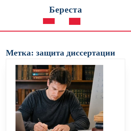
Перейти
Береста
к
содержимому
Кнопка
Открыть
Метка:
защита диссертации