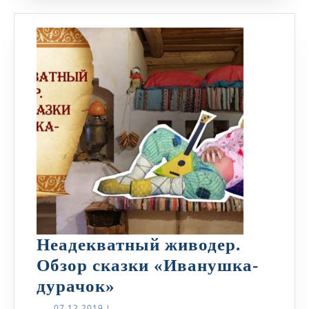
Неадекватный живодер.
Обзор сказки «Иванушка-
Неадекватный
дурачок»
живодер.
07.12.2019
07.12.2019
|