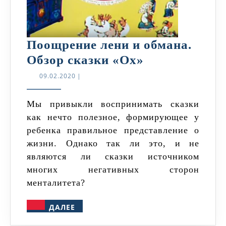
Поощрение лени и обмана.
Поощрение
Обзор сказки «Ох»
лени
09.02.2020
09.02.2020
|
и
обмана.
Мы привыкли воспринимать сказки
как нечто полезное, формирующее у
Обзор
ребенка правильное представление о
сказки
жизни. Однако так ли это, и не
«Ох»
являются ли сказки источником
многих негативных сторон
менталитета?
ДАЛЕЕ
ДАЛЕЕ