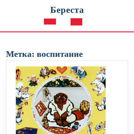
Перейти
Береста
к
содержимому
Кнопка
Открыть
Метка:
воспитание