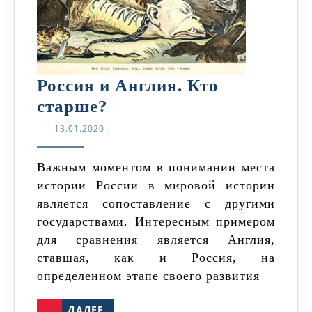
Россия и Англия. Кто
Россия
старше?
и
13.01.2020
13.01.2020
|
Англия.
Кто
Важным моментом в понимании места
истории России в мировой истории
старше?
является сопоставление с другими
государствами. Интересным примером
для сравнения является Англия,
ставшая, как и Россия, на
определенном этапе своего развития
ДАЛЕЕ
ДАЛЕЕ