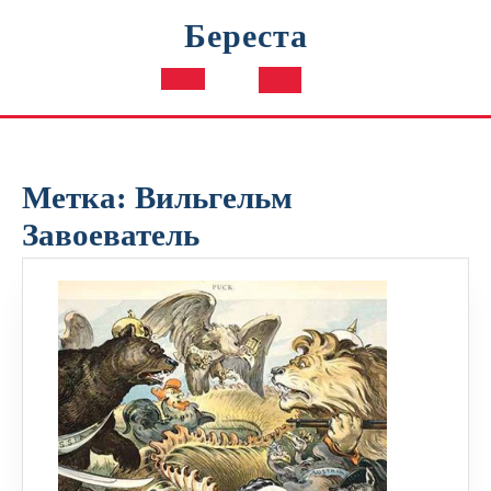
Перейти
Береста
к
содержимому
Кнопка
Открыть
Метка:
Вильгельм
Завоеватель