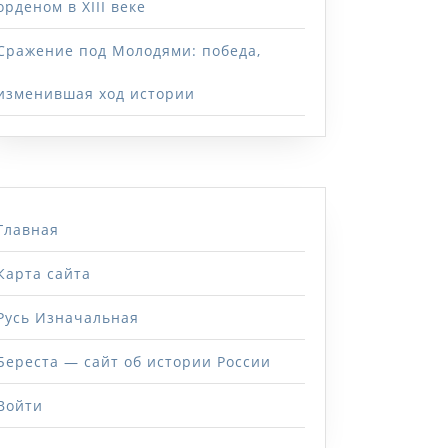
орденом в XIII веке
Сражение под Молодями: победа,
изменившая ход истории
Главная
Карта сайта
Русь Изначальная
Береста — сайт об истории России
Войти