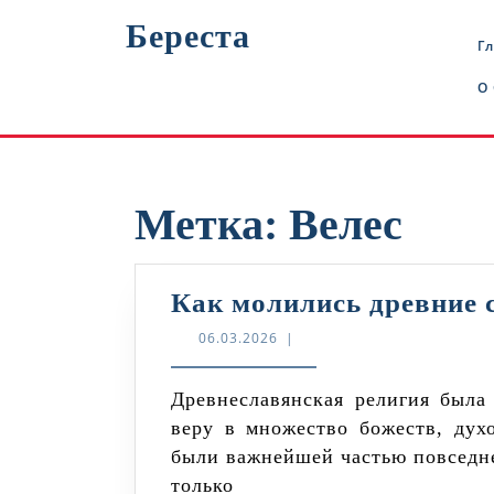
Перейти
Береста
к
Г
содержимому
О
Метка:
Велес
Как молились древние 
06.03.2026
06.03.2026
|
Древнеславянская религия была полна таинств и ритуалов, отражающих
веру в множество божеств, ду
были важнейшей частью повседне
только