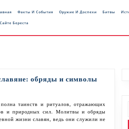
лавная
Факты И События
Оружие И Доспехи
Битвы
Ист
 Сайте Береста
Как
славяне: обряды и символы
молилис
древние
славяне:
хов и природных сил. Молитвы и обряды
обряды
вной жизни славян, ведь они служили не
и