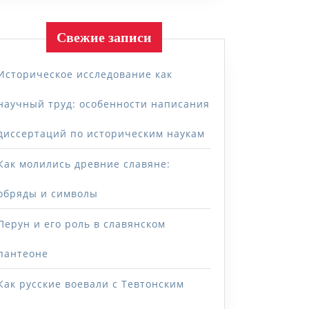
Свежие записи
Историческое исследование как
научный труд: особенности написания
диссертаций по историческим наукам
Как молились древние славяне:
обряды и символы
Перун и его роль в славянском
пантеоне
Как русские воевали с Тевтонским