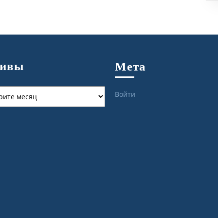
хивы
Мета
ы
Войти