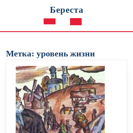
Перейти
Береста
к
содержимому
Кнопка
Открыть
Метка:
уровень жизни