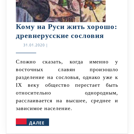
Кому на Руси жить хорошо:
Кому
древнерусские сословия
на
31.01.2020
31.01.2020
|
Руси
жить
Сложно сказать, когда именно у
восточных славян произошло
хорошо:
разделение на сословья, однако уже к
древнер
IX веку общество перестает быть
сослови
относительно однородным,
расслаивается на высшее, среднее и
зависимое население.
ДАЛЕЕ
ДАЛЕЕ