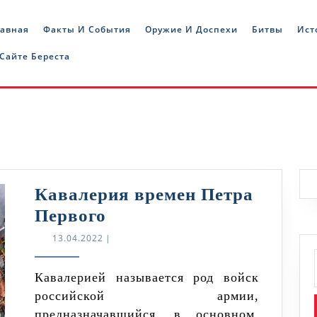
лавная
Факты И События
Оружие И Доспехи
Битвы
Ист
 Сайте Береста
Кавалерия времен Петра
Кавалерия
Первого
времен
13.04.2022
13.04.2022
|
Петра
Первого
Кавалерией называется род войск
российской армии,
предназначавшийся, в основном,