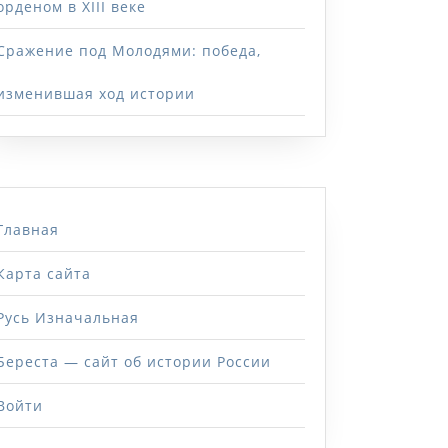
орденом в XIII веке
Сражение под Молодями: победа,
изменившая ход истории
Главная
Карта сайта
Русь Изначальная
Береста — сайт об истории России
Войти