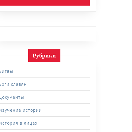
Рубрики
Битвы
Боги славян
Документы
Изучение истории
История в лицах