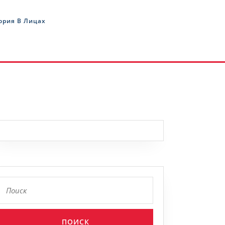
ория В Лицах
Найти: