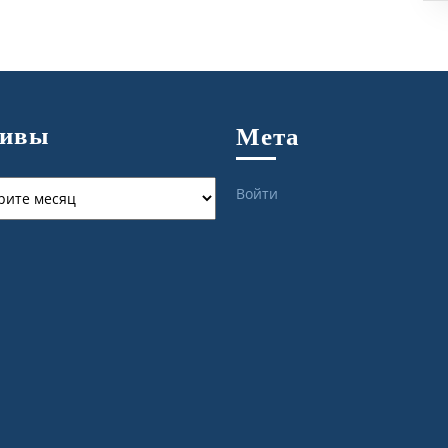
хивы
Мета
ы
Войти