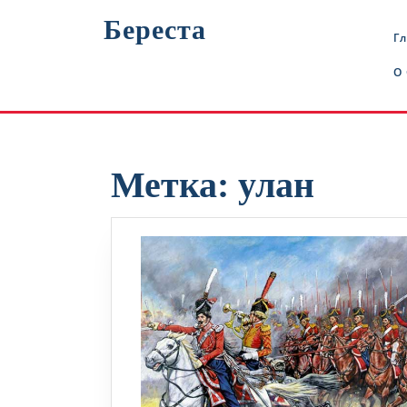
Перейти
Береста
к
Г
содержимому
О
Метка:
улан