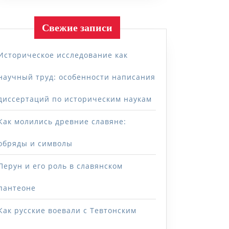
Свежие записи
Историческое исследование как
научный труд: особенности написания
диссертаций по историческим наукам
Как молились древние славяне:
обряды и символы
Перун и его роль в славянском
пантеоне
Как русские воевали с Тевтонским