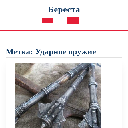
Перейти
Береста
к
содержимому
Кнопка
Открыть
Метка:
Ударное оружие