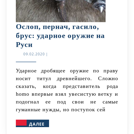
Ослоп, пернач, гасило,
брус: ударное оружие на
Ослоп,
Руси
пернач,
09.02.2020
09.02.2020
|
гасило,
брус:
Ударное дробящее оружие по праву
носит титул древнейшего. Сложно
ударное
сказать, когда представитель рода
оружие
homo впервые взял увесистую ветку и
на
подогнал ее под свои не самые
Руси
гуманные нужды, но поступок сей
ДАЛЕЕ
ДАЛЕЕ