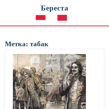
Перейти
Береста
к
содержимому
Кнопка
Открыть
Метка:
табак