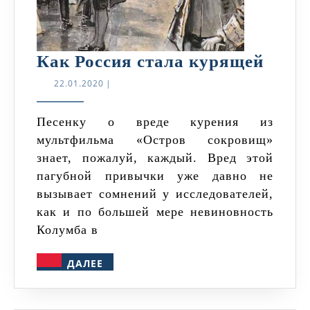
Как
Как Россия стала курящей
Росс
22.01.2020
22.01.2020
|
стала
куря
Песенку о вреде курения из
мультфильма «Остров сокровищ»
знает, пожалуй, каждый. Вред этой
пагубной привычки уже давно не
вызывает сомнений у исследователей,
как и по большей мере невиновность
Колумба в
ДАЛЕЕ
ДАЛЕЕ