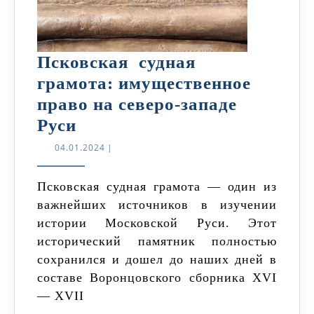
Псковская судная
грамота: имущественное
право на северо-западе
Псковская
Руси
судная
04.01.2024
04.01.2024
|
грамота:
имущественное
Псковская судная грамота — один из
важнейших источников в изучении
право
истории Московской Руси. Этот
на
исторический памятник полностью
северо-
сохранился и дошел до наших дней в
западе
составе Воронцовского сборника XVI
Руси
— XVII