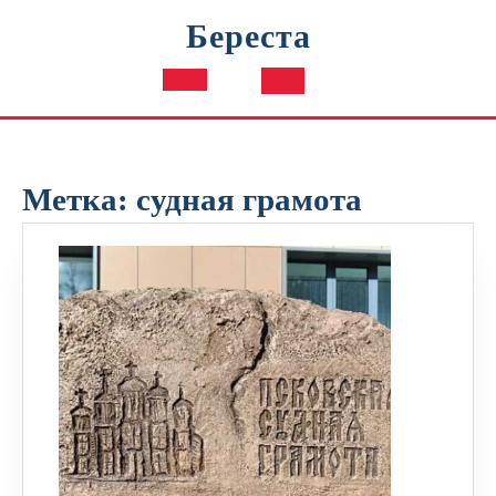
Перейти
Береста
к
содержимому
Кнопка
Открыть
Метка:
судная грамота