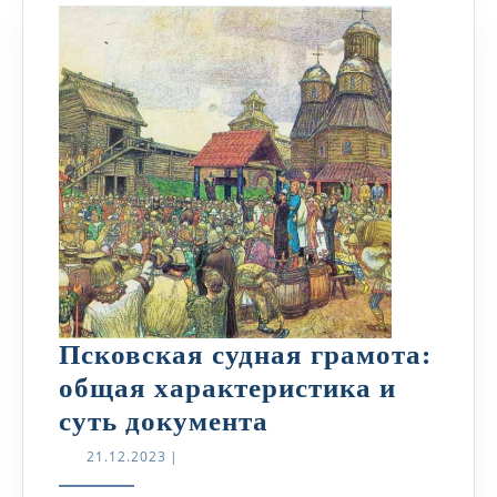
Псковская судная грамота:
общая характеристика и
Псковская
суть документа
судная
21.12.2023
21.12.2023
|
грамота: