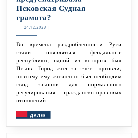
Псковская Судная
Какие
грамота?
виды
24.12.2023
24.12.2023
|
преступлений
предусматривала
Во времена раздробленности Руси
стали появляться феодальные
Псковская
республики, одной из которых был
Судная
Псков. Город жил за счёт торговли,
грамота?
поэтому ему жизненно был необходим
свод законов для нормального
регулирования гражданско-правовых
отношений
ДАЛЕЕ
ДАЛЕЕ