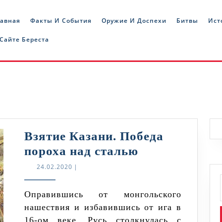
лавная
Факты И События
Оружие И Доспехи
Битвы
Ист
 Сайте Береста
Взятие Казани. Победа
Взятие
пороха над сталью
Казани.
24.02.2020
24.02.2020
|
Победа
пороха
Оправившись от монгольского
нашествия и избавившись от ига в
над
16-ом веке, Русь столкнулась с