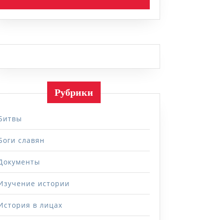
Рубрики
Битвы
Боги славян
Документы
Изучение истории
История в лицах