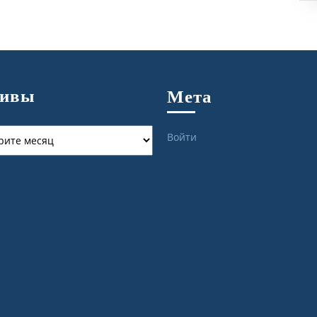
хивы
Мета
ы
Войти