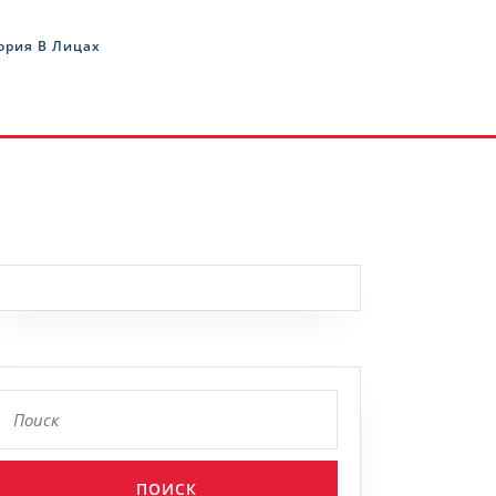
ория В Лицах
Найти: