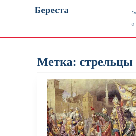
Перейти
Береста
к
Г
содержимому
О
Метка:
стрельцы