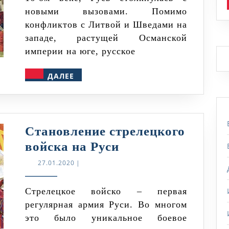
сталью
новыми вызовами. Помимо
конфликтов с Литвой и Шведами на
западе, растущей Османской
империи на юге, русское
ДАЛЕЕ
ДАЛЕЕ
Становление стрелецкого
Становление
войска на Руси
стрелецкого
27.01.2020
27.01.2020
|
войска
на
Стрелецкое войско – первая
регулярная армия Руси. Во многом
Руси
это было уникальное боевое