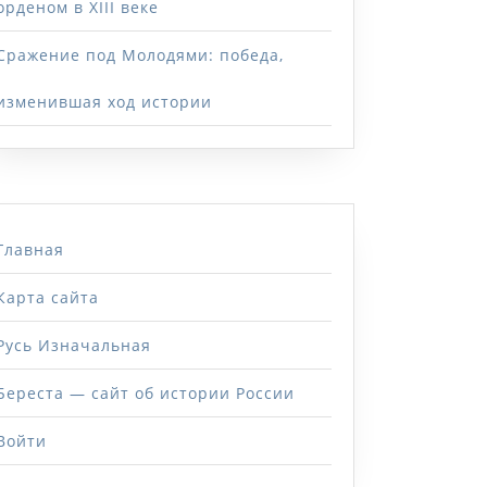
орденом в XIII веке
Сражение под Молодями: победа,
изменившая ход истории
Главная
Карта сайта
Русь Изначальная
Береста — сайт об истории России
Войти