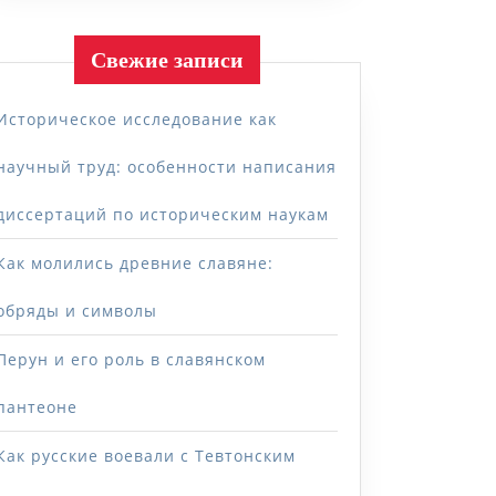
Свежие записи
Историческое исследование как
научный труд: особенности написания
диссертаций по историческим наукам
Как молились древние славяне:
обряды и символы
Перун и его роль в славянском
пантеоне
Как русские воевали с Тевтонским