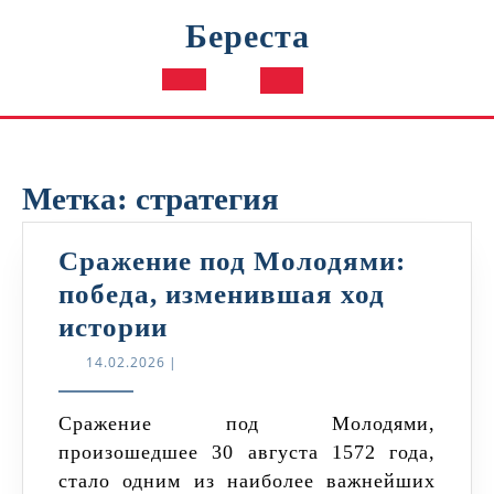
Перейти
Береста
к
содержимому
Кнопка
Открыть
Метка:
стратегия
Сражение под Молодями:
победа, изменившая ход
Сражение
истории
под
14.02.2026
14.02.2026
|
Молодями:
победа,
Сражение под Молодями,
произошедшее 30 августа 1572 года,
изменившая
стало одним из наиболее важнейших
ход