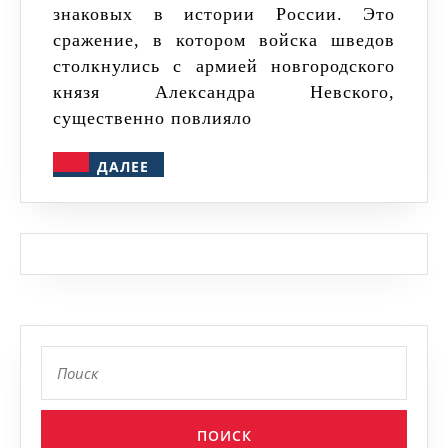
знаковых в истории России. Это
битве:
сражение, в котором войска шведов
ошибки
столкнулись с армией новгородского
шведской
князя Александра Невского,
армии
существенно повлияло
и
ДАЛЕЕ
ДАЛЕЕ
успехи
русских
Найти: