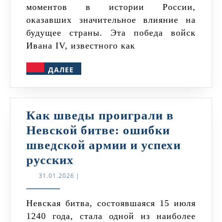
моментов в истории России,
истории
оказавших значительное влияние на
будущее страны. Эта победа войск
Ивана IV, известного как
ДАЛЕЕ
ДАЛЕЕ
Как шведы проиграли в
Невской битве: ошибки
шведской армии и успехи
Как
русских
шведы
31.01.2026
31.01.2026
|
проиграли
в
Невская битва, состоявшаяся 15 июля
1240 года, стала одной из наиболее
Невской