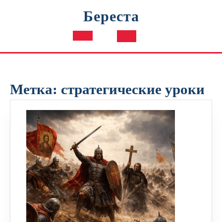
Перейти
Береста
к
содержимому
Кнопка
Открыть
Метка:
стратегические уроки