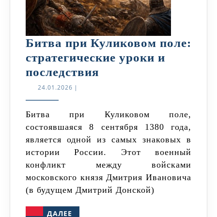
Битва при Куликовом поле:
стратегические уроки и
Битва
последствия
при
24.01.2026
24.01.2026
|
Куликовом
поле:
Битва при Куликовом поле,
состоявшаяся 8 сентября 1380 года,
стратегические
является одной из самых знаковых в
уроки
истории России. Этот военный
и
конфликт между войсками
последствия
московского князя Дмитрия Ивановича
(в будущем Дмитрий Донской)
ДАЛЕЕ
ДАЛЕЕ