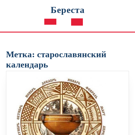
Перейти
Береста
к
содержимому
Кнопка
Открыть
Метка:
старославянский
календарь