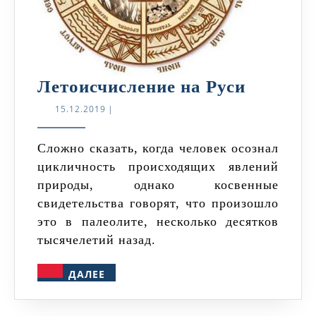
Летоисч
Летоисчисление на Руси
на
15.12.2019
15.12.2019
|
Руси
Сложно сказать, когда человек осознал
цикличность происходящих явлений
природы, однако косвенные
свидетельства говорят, что произошло
это в палеолите, несколько десятков
тысячелетий назад.
ДАЛЕЕ
ДАЛЕЕ