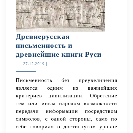
Древнерусская
письменность и
Древнер
древнейшие книги Руси
письмен
27.12.2019
27.12.2019
|
и
древней
Письменность без преувеличения
является одним из важнейших
книги
критериев цивилизации. Обретение
Руси
тем или иным народом возможности
передачи информации посредством
символов, с одной стороны, само по
себе говорило о достигнутом уровне