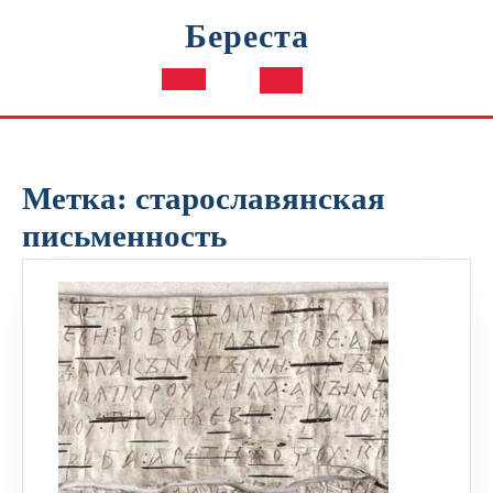
Перейти
Береста
к
содержимому
Кнопка
Открыть
Метка:
старославянская
письменность