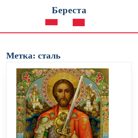
Перейти
Береста
к
содержимому
Кнопка
Открыть
Метка:
сталь