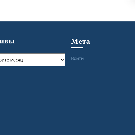
хивы
Мета
ы
Войти