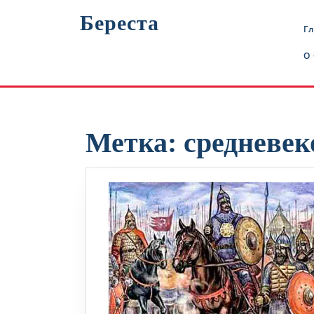
Перейти
Береста
к
Г
содержимому
О
Метка:
средневек