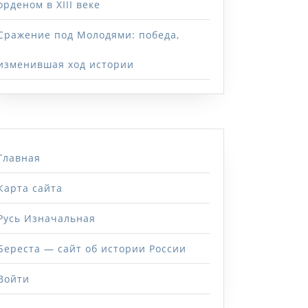
орденом в XIII веке
Сражение под Молодями: победа,
изменившая ход истории
Главная
Карта сайта
Русь Изначальная
Береста — сайт об истории России
Войти