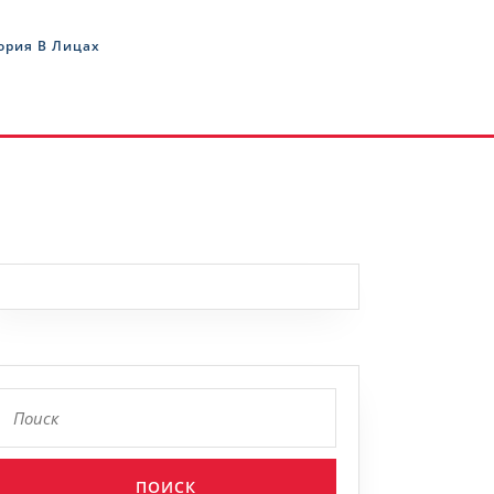
ория В Лицах
Найти: