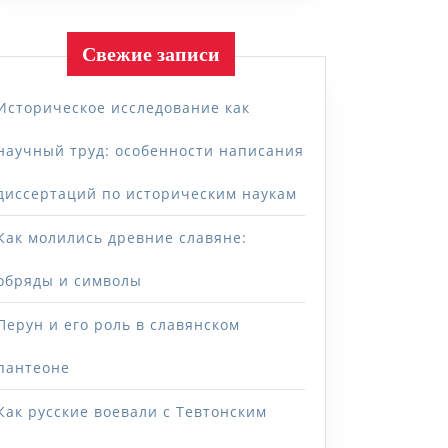
Свежие записи
Историческое исследование как
научный труд: особенности написания
диссертаций по историческим наукам
Как молились древние славяне:
обряды и символы
Перун и его роль в славянском
пантеоне
Как русские воевали с Тевтонским