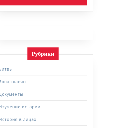
Рубрики
Битвы
Боги славян
Документы
Изучение истории
История в лицах