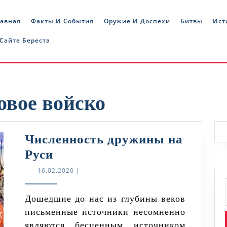
лавная
Факты И События
Оружие И Доспехи
Битвы
Ист
 Сайте Береста
овое войско
Численность дружины на
Численность
Руси
дружины
16.02.2020
16.02.2020
|
на
Руси
Дошедшие до нас из глубины веков
письменные источники несомненно
являются бесценным источником