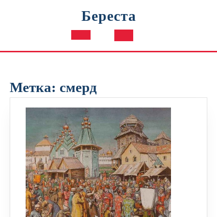
Перейти
Береста
к
содержимому
Кнопка
Открыть
Метка:
смерд