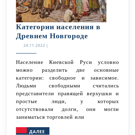
Категории населения в
Категории
Древнем Новгороде
населения
24.11.2022
24.11.2022
|
в
Древнем
Население Киевской Руси условно
можно разделить две основные
Новгороде
категории: свободное и зависимое.
Людьми свободными считались
представители правящей верхушки и
простые люди, у которых
отсутствовали долги, они могли
заниматься торговлей или
ДАЛЕЕ
ДАЛЕЕ