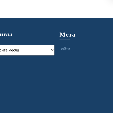
хивы
Мета
ы
Войти