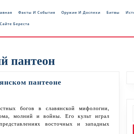
лавная
Факты И События
Оружие И Доспехи
Битвы
Ист
 Сайте Береста
й пантеон
Перун
вянском пантеоне
и
его
роль
рома, молний и войны. Его культ играл
в
редставлениях восточных и западных
славянском