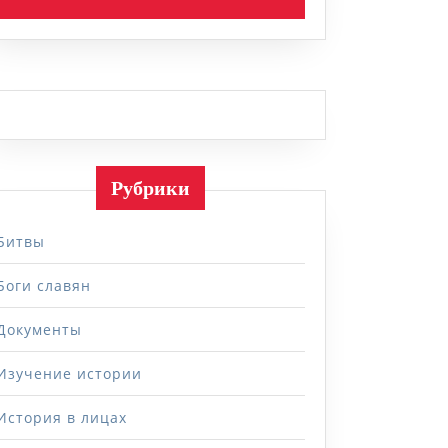
Рубрики
Битвы
Боги славян
Документы
Изучение истории
История в лицах