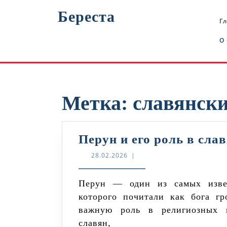
Перейти
Береста
к
Г
содержимому
О
Метка:
славянски
Перун и его роль в сла
28.02.2026
28.02.2026
|
Перун — один из самых известных богов в славянской мифологии,
которого почитали как бога г
важную роль в религиозных п
славян,