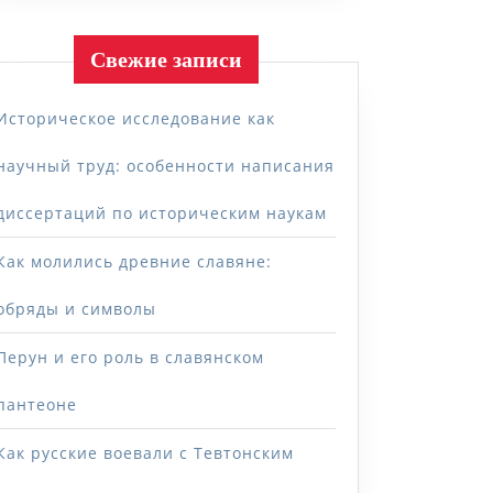
Свежие записи
Историческое исследование как
научный труд: особенности написания
диссертаций по историческим наукам
Как молились древние славяне:
обряды и символы
Перун и его роль в славянском
пантеоне
Как русские воевали с Тевтонским