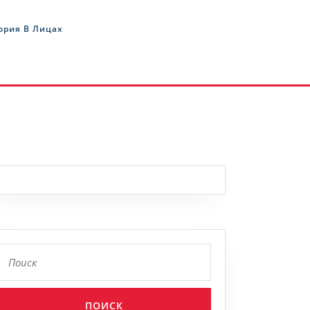
ория В Лицах
Найти: