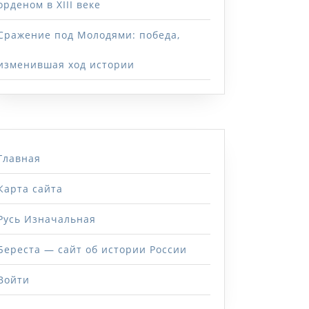
орденом в XIII веке
Сражение под Молодями: победа,
изменившая ход истории
Главная
Карта сайта
Русь Изначальная
Береста — сайт об истории России
Войти