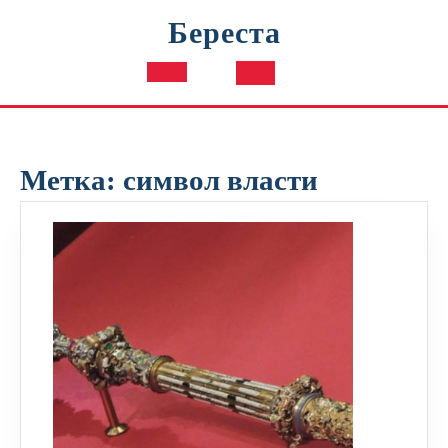
Перейти
Береста
к
содержимому
Кнопка
Открыть
Метка:
символ власти