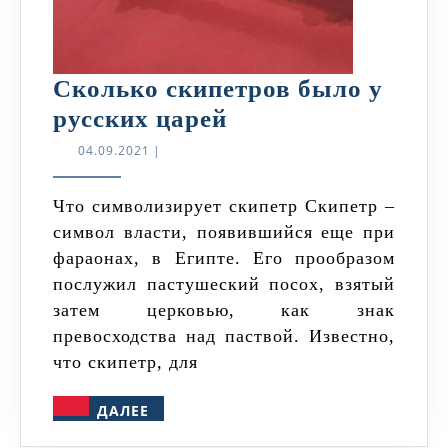
Сколько скипетров было у
Сколько
русских царей
скипетров
04.09.2021
04.09.2021
|
было
у
Что символизирует скипетр Скипетр –
символ власти, появившийся еще при
русских
фараонах, в Египте. Его прообразом
царей
послужил пастушеский посох, взятый
затем церковью, как знак
превосходства над паствой. Известно,
что скипетр, для
ДАЛЕЕ
ДАЛЕЕ