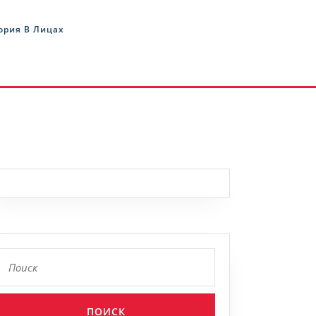
ория В Лицах
Найти: