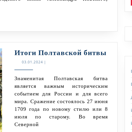
битве:
ошибки
шведской
армии
и
успехи
Итоги
Итоги Полтавской битвы
русских
Полта
03.01.2024
03.01.2024
|
битвы
Знаменитая Полтавская битва
является важным историческим
событием для России и для всего
мира. Сражение состоялось 27 июня
1709 года по новому стилю или 8
июля по старому. Во время
Северной