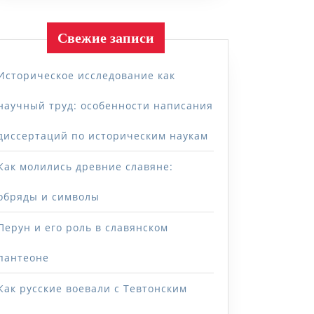
Свежие записи
Историческое исследование как
научный труд: особенности написания
диссертаций по историческим наукам
Как молились древние славяне:
обряды и символы
Перун и его роль в славянском
пантеоне
Как русские воевали с Тевтонским