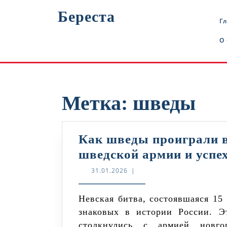
Перейти
Береста
к
Г
содержимому
О
Метка:
шведы
Как шведы проиграли в
шведской армии и успе
31.01.2026
31.01.2026
|
Невская битва, состоявшаяся 15 июля 1240 года, стала одной из наиболее
знаковых в истории России. Э
столкнулись с армией новгор