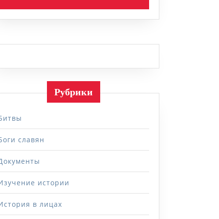
Рубрики
вской
Битвы
Боги славян
Документы
Изучение истории
История в лицах