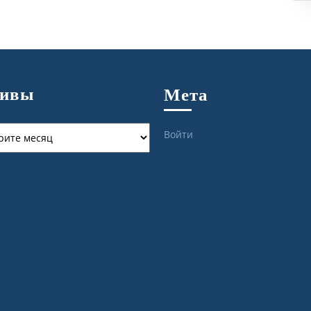
хивы
Мета
ы
Войти