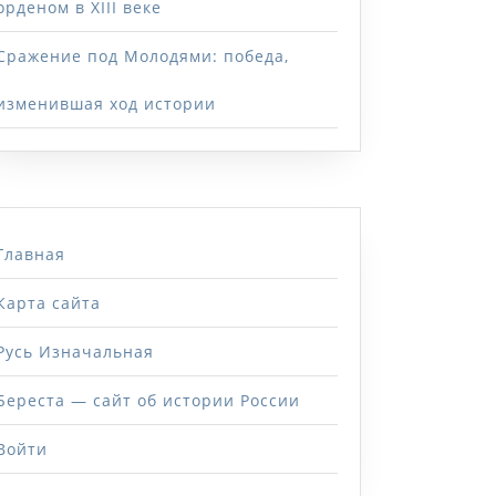
орденом в XIII веке
Сражение под Молодями: победа,
изменившая ход истории
Главная
Карта сайта
Русь Изначальная
Береста — сайт об истории России
Войти