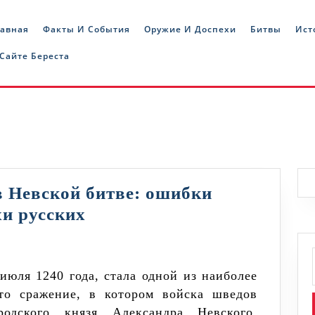
лавная
Факты И События
Оружие И Доспехи
Битвы
Ист
 Сайте Береста
 Невской битве: ошибки
Как
хи русских
шведы
проиграли
в
то сражение, в котором войска шведов
Невской
одского князя Александра Невского,