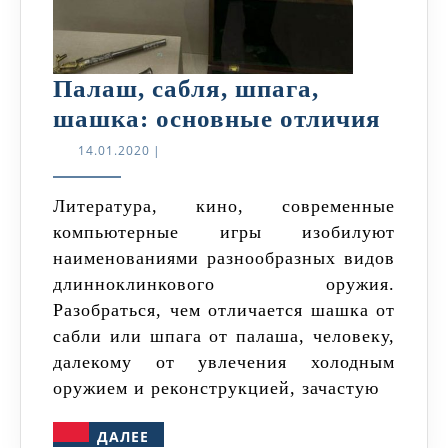
Палаш, сабля, шпага,
Пала
шашка: основные отличия
сабля
14.01.2020
14.01.2020
|
шпаг
шашк
Литература, кино, современные
компьютерные игры изобилуют
осно
наименованиями разнообразных видов
отли
длинноклинкового оружия.
Разобраться, чем отличается шашка от
сабли или шпага от палаша, человеку,
далекому от увлечения холодным
оружием и реконструкцией, зачастую
ДАЛЕЕ
ДАЛЕЕ