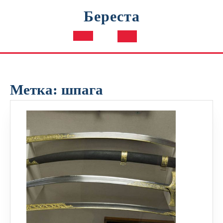
Перейти
Береста
к
содержимому
Кнопка
Открыть
Метка:
шпага